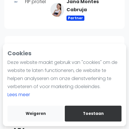
FIP profiel
Jana Montes
Nieuws
Cabruja
Blog artikelen
Vragen over padel
Partner
Padelgear
Overige
Ranglijsten
Speelpositie
Cookies
Rechts
Informatie
Deze website maakt gebruik van "cookies" om de
Over ons
website te laten functioneren, de website te
Contact
helpen analyseren om onze dienstverlening te
Land
Adverteren
verbeteren of voor marketing doeleindes.
Frankrijk
Insights
Lees meer
Zoek en boek
Weigeren
Toestaan
WhatsApp
Lengte
Join WhatsApp Community