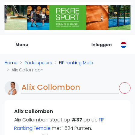
De Padel Gids
Alle padel locaties
Padelwinkels
Padelreizen
Menu
Inloggen
Organisatie
Merken
Home
Padelspelers
FIP ranking Male
Banenbouwers
Alix Collombon
Overige categorien
Reserveringssystemen
Alix Collombon
Padelscholen
Toevoegen data
Laatste updates
Alix Collombon
Alix Collombon staat op
Padel
#37
op de
FIP
Ranking Female
met 1.624 Punten.
Forum