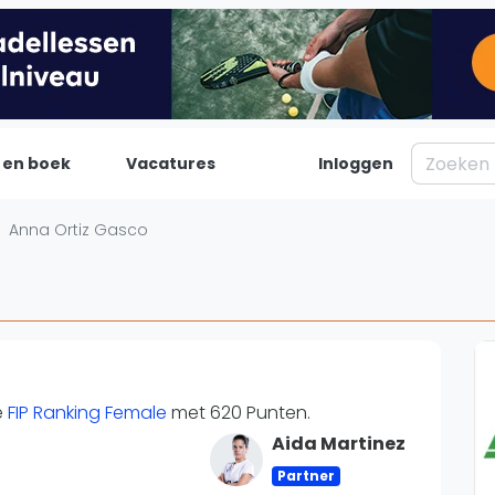
 en boek
Vacatures
Inloggen
Padel
Inf
Anna Ortiz Gasco
Forum
Over on
Nieuws
Contac
Blog artikelen
Adverte
Vragen over padel
Insights
Padelgear
e
FIP Ranking Female
met 620 Punten.
Aida Martinez
Partner