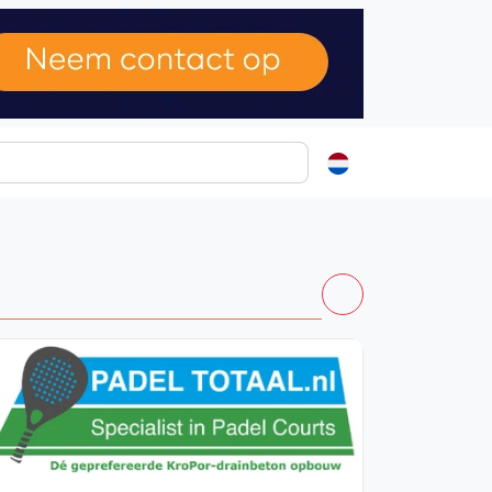
ormatie
s
t
ren
Vanaf €250