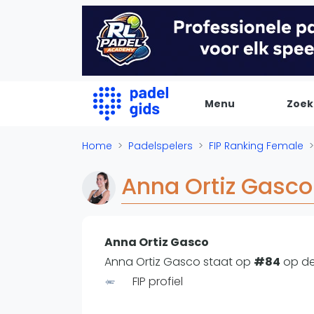
Menu
Zoek
De Padel Gids
Home
Padelspelers
FIP Ranking Female
Alle padel locaties
Anna Ortiz Gasco
Padelwinkels
Padelreizen
Organisatie
Anna Ortiz Gasco
Merken
Anna Ortiz Gasco staat op
#84
op d
Banenbouwers
FIP profiel
Overige categorien