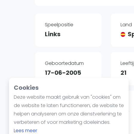
Reserveringssystemen
Padelscholen
Toevoegen data
Speelpositie
Land
Laatste updates
Links
S
Geboortedatum
Leefti
17-06-2005
21
Cookies
Deze website maakt gebruik van "cookies" om
FIP Ranking Female
de website te laten functioneren, de website te
helpen analyseren om onze dienstverlening te
POSITIE
PUNTEN
verbeteren of voor marketing doeleindes.
84
620
Lees meer
#
2