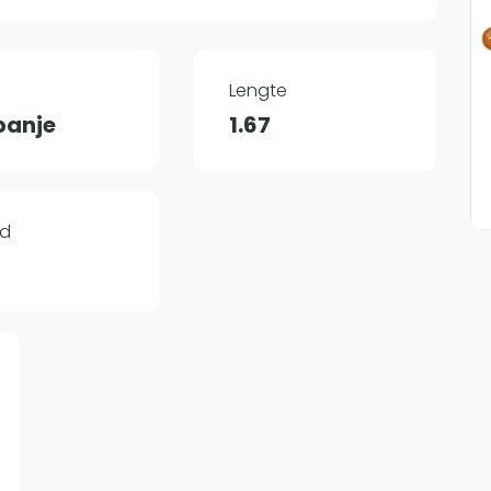
Overige
Ranglijsten
Nationale Toernooien
Lengte
Internationale toernooien
J
panje
1.67
jd