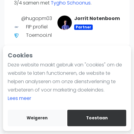
Nieuws
3/4 samen met
Tygho Schoonus
.
Blog artikelen
@hugopm03
Jorrit Notenboom
Vragen over padel
FIP profiel
Partner
Padelgear
Toernooi.nl
Overige
Ranglijsten
Cookies
Informatie
Deze website maakt gebruik van "cookies" om de
Speelpositie
Over ons
website te laten functioneren, de website te
--
Contact
helpen analyseren om onze dienstverlening te
Adverteren
verbeteren of voor marketing doeleindes.
Insights
Lees meer
Land
Zoek en boek
Spanje
Weigeren
Toestaan
WhatsApp
Join WhatsApp Community