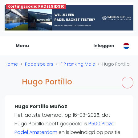
Kortingscode: PADELGIDS10
De Padel Gids
Alle padel locaties
Padelwinkels
Padelreizen
Menu
Inloggen
Organisatie
Merken
Home
Padelspelers
FIP ranking Male
Hugo Portillo
Banenbouwers
Overige categorien
Hugo Portillo
Reserveringssystemen
Padelscholen
Toevoegen data
Hugo Portillo Muñoz
Laatste updates
Het laatste toernooi, op 16-03-2025, dat
Padel
Hugo Portillo heeft gespeeld is
P500 Plaza
Forum
Padel Amsterdam
en is beëindigd op positie