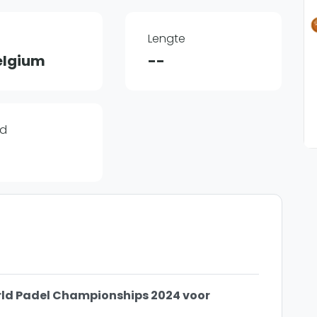
Overige
Ranglijsten
Lengte
Nationale Toernooien
elgium
--
Internationale toernooien
J
jd
rld Padel Championships 2024 voor