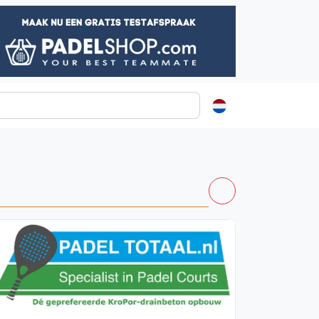
ormatie
s
t
ren
Vanaf €250