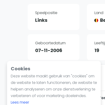
Reserveringssystemen
Padelscholen
Speelpositie
Land
Toevoegen data
Links
B
Laatste updates
Geboortedatum
Leefti
07-11-2006
19
Cookies
Arjen Jilsink
Deze website maakt gebruik van "cookies" om
31 oktober 2024 15:56
326
de website te laten functioneren, de website te
31 oktober 2024 18:29
helpen analyseren om onze dienstverlening te
verbeteren of voor marketing doeleindes.
Spannende kwartfinales Bij FIP Wo
Lees meer
mannen in Doha