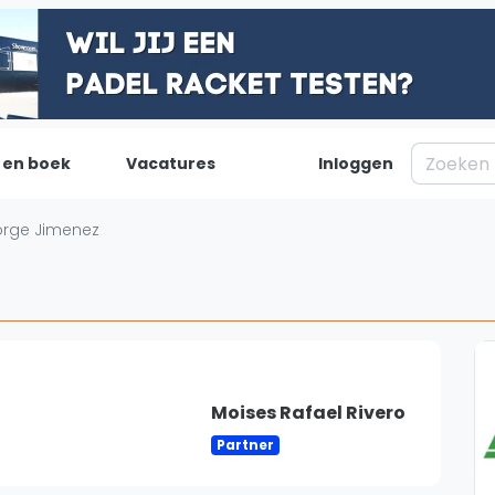
 en boek
Vacatures
Inloggen
Padel
Inf
orge Jimenez
Forum
Over on
Nieuws
Contac
Blog artikelen
Adverte
Vragen over padel
Insights
Padelgear
Moises Rafael Rivero
Partner