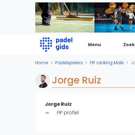
Menu
Zoek
De Padel Gids
Home
Padelspelers
FIP ranking Male
J
Alle padel locaties
Jorge Ruiz
Padelwinkels
Padelreizen
Organisatie
Jorge Ruiz
Merken
FIP profiel
Banenbouwers
Overige categorien