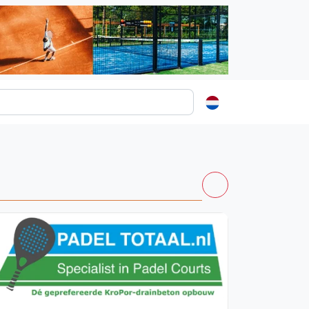
ormatie
s
t
ren
Vanaf €250