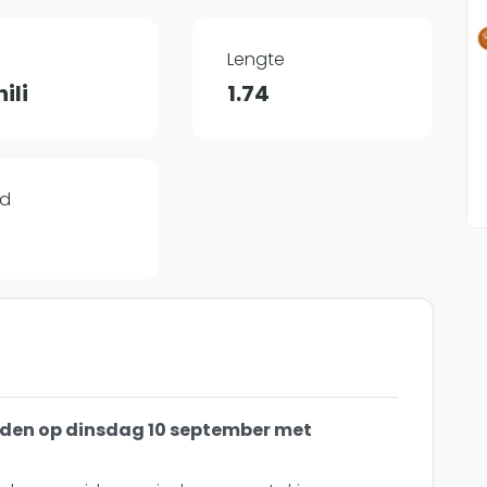
Overige
Ranglijsten
Lengte
Nationale Toernooien
ili
1.74
Internationale toernooien
J
jd
jden op dinsdag 10 september met