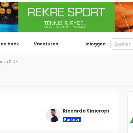
 en boek
Vacatures
Inloggen
Padel
Inf
orge Ruiz
Forum
Over on
Nieuws
Contac
Blog artikelen
Adverte
Vragen over padel
Insights
Padelgear
Riccardo Sinicropi
Partner