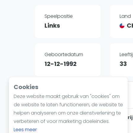
Reserveringssystemen
Padelscholen
Speelpositie
Land
Toevoegen data
Links
Ch
Laatste updates
Geboortedatum
Leefti
12-12-1992
33
Cookies
Arjen Jilsink
Deze website maakt gebruik van "cookies" om
10 september 2024
627
de website te laten functioneren, de website te
helpen analyseren om onze dienstverlening te
Premier Padel Rotterdam: Wedstri
verbeteren of voor marketing doeleindes.
Nederlandse inbreng
Lees meer