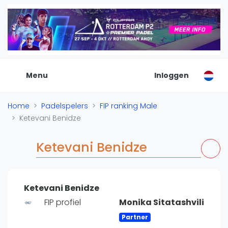
De Padel Gids
Alle padel locaties
Padelwinkels
Padelreizen
Menu
Inloggen
Organisatie
Merken
Home
Padelspelers
FIP ranking Male
Banenbouwers
Ketevani Benidze
Overige categorien
Reserveringssystemen
Ketevani Benidze
Padelscholen
Toevoegen data
Laatste updates
Ketevani Benidze
Padel
FIP profiel
Monika Sitatashvili
Forum
Partner