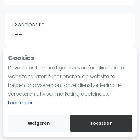
Nieuws
Blog artikelen
Vragen over padel
Speelpositie
Padelgear
--
Overige
Ranglijsten
Cookies
Informatie
Lengte
Deze website maakt gebruik van "cookies" om de
Over ons
--
website te laten functioneren, de website te
Contact
helpen analyseren om onze dienstverlening te
Adverteren
verbeteren of voor marketing doeleindes.
Insights
Lees meer
Geboortedatum
Zoek en boek
17-02-2000
Weigeren
Toestaan
WhatsApp
Join WhatsApp Community