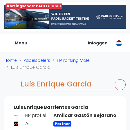
Kortingscode: PADELGIDS10
De Padel Gids
Alle padel locaties
Padelwinkels
Padelreizen
Menu
Inloggen
Organisatie
Merken
Home
Padelspelers
FIP ranking Male
Banenbouwers
Luis Enrique Garcia
Overige categorien
Reserveringssystemen
Luis Enrique Garcia
Padelscholen
Toevoegen data
Laatste updates
Luis Enrique Barrientos Garcia
Padel
FIP profiel
Amilcar Gastón Bejarano
A1
Forum
Partner