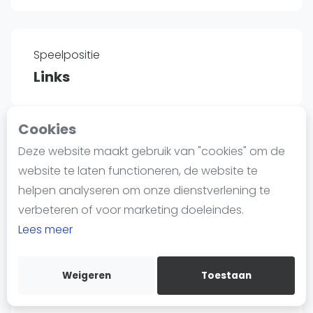
Nieuws
Blog artikelen
Vragen over padel
Speelpositie
Padelgear
Links
Overige
Ranglijsten
Cookies
Informatie
Land
Deze website maakt gebruik van "cookies" om de
Over ons
Mexico
website te laten functioneren, de website te
Contact
helpen analyseren om onze dienstverlening te
Adverteren
verbeteren of voor marketing doeleindes.
Insights
Lees meer
Lengte
Zoek en boek
1.85
Weigeren
Toestaan
WhatsApp
Join WhatsApp Community