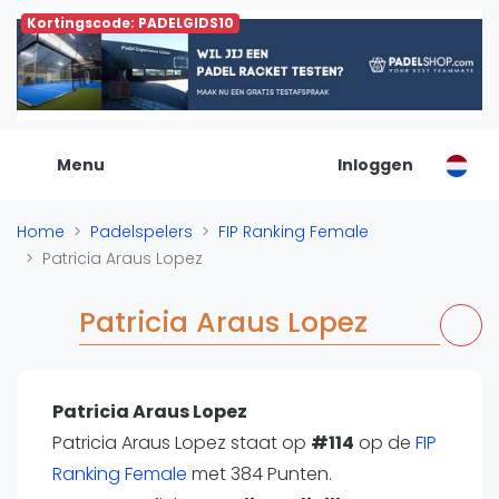
Kortingscode: PADELGIDS10
De Padel Gids
Alle padel locaties
Padelwinkels
Padelreizen
Menu
Inloggen
Organisatie
Merken
Home
Padelspelers
FIP Ranking Female
Banenbouwers
Patricia Araus Lopez
Overige categorien
Reserveringssystemen
Patricia Araus Lopez
Padelscholen
Toevoegen data
Laatste updates
Patricia Araus Lopez
Patricia Araus Lopez staat op
Padel
#114
op de
FIP
Ranking Female
met 384 Punten.
Forum