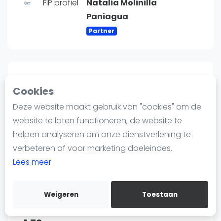
FIP profiel
Natalia Molinilla
Nieuws
Paniagua
Blog artikelen
Vragen over padel
Partner
Padelgear
Overige
Ranglijsten
Speelpositie
Cookies
Links
Informatie
Deze website maakt gebruik van "cookies" om de
Over ons
website te laten functioneren, de website te
Contact
helpen analyseren om onze dienstverlening te
Land
Adverteren
verbeteren of voor marketing doeleindes.
Spanje
Insights
Lees meer
Zoek en boek
Weigeren
Toestaan
WhatsApp
Lengte
Join WhatsApp Community