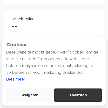
Nieuws
Blog artikelen
Vragen over padel
Speelpositie
Padelgear
--
Overige
Ranglijsten
Cookies
Informatie
Land
Deze website maakt gebruik van "cookies" om de
Over ons
Paraguay
website te laten functioneren, de website te
Contact
helpen analyseren om onze dienstverlening te
Adverteren
verbeteren of voor marketing doeleindes.
Insights
Lees meer
Lengte
Zoek en boek
--
Weigeren
Toestaan
WhatsApp
Join WhatsApp Community