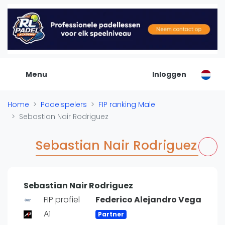
De Padel Gids
Alle padel locaties
Padelwinkels
Padelreizen
Menu
Inloggen
Organisatie
Merken
Home
Padelspelers
FIP ranking Male
Banenbouwers
Sebastian Nair Rodriguez
Overige categorien
Reserveringssystemen
Sebastian Nair Rodriguez
Padelscholen
Toevoegen data
Laatste updates
Sebastian Nair Rodriguez
Padel
FIP profiel
Federico Alejandro Vega
A1
Forum
Partner