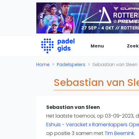
Menu
Zoek
De Padel Gids
Home
Padelspelers
Sebastian van Sleen
Alle padel locaties
Sebastian van Sl
Padelwinkels
Padelreizen
Organisatie
Sebastian van Sleen
Merken
Het laatste toernooi, op 03-09-2023, 
Banenbouwers
Eshuis - Veracket x Ramenlappers Ope
Overige categorien
op positie 3 samen met
Tim Beernink
.