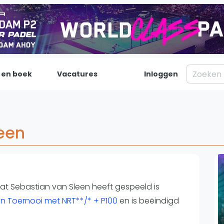
 en boek
Vacatures
Inloggen
Padel
Inf
Forum
Over on
een
Nieuws
Contac
Blog artikelen
Adverte
Vragen over padel
Insights
Padelgear
dat Sebastian van Sleen heeft gespeeld is
n Toernooi met NRT**/* + P100
en is beëindigd