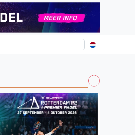
ormatie
s
t
ren
Kortingscode: PADELGIDS10