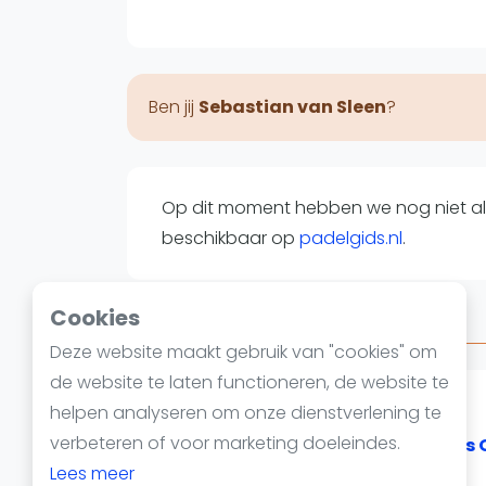
Reserveringssystemen
Padelscholen
Toevoegen data
Laatste updates
Ben jij
Sebastian van Sleen
?
Op dit moment hebben we nog niet all
beschikbaar op
padelgids.nl
.
Cookies
Deelnames
Deze website maakt gebruik van "cookies" om
de website te laten functioneren, de website te
2023
helpen analyseren om onze dienstverlening te
verbeteren of voor marketing doeleindes.
Eshuis - Veracket x Ramenlappers 
Lees meer
27 augustus 2023 t/m 3 september 2023