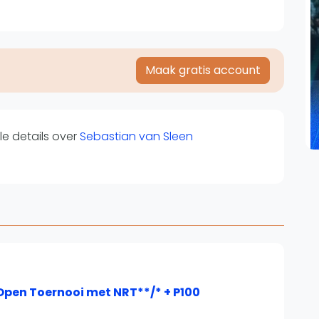
Overige
Ranglijsten
Nationale Toernooien
Maak gratis account
Internationale toernooien
J
e details over
Sebastian van Sleen
Open Toernooi met NRT**/* + P100