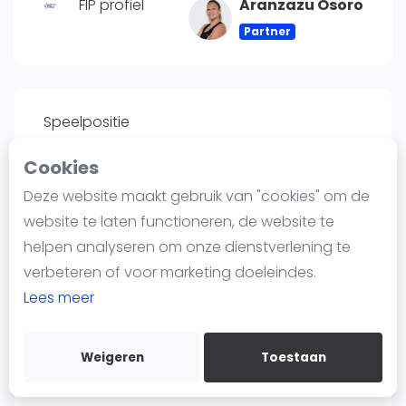
FIP profiel
Aranzazu Osoro
Nieuws
Blog artikelen
Partner
Vragen over padel
Padelgear
Overige
Speelpositie
Ranglijsten
Links
Cookies
Informatie
Deze website maakt gebruik van "cookies" om de
Over ons
website te laten functioneren, de website te
Contact
Land
helpen analyseren om onze dienstverlening te
Adverteren
Spanje
verbeteren of voor marketing doeleindes.
Insights
Lees meer
Zoek en boek
Lengte
Weigeren
Toestaan
WhatsApp
1.76
Join WhatsApp Community