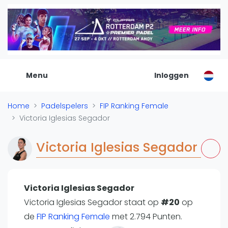
De Padel Gids
Alle padel locaties
Padelwinkels
Padelreizen
Menu
Inloggen
Organisatie
Merken
Home
Padelspelers
FIP Ranking Female
Banenbouwers
Victoria Iglesias Segador
Overige categorien
Reserveringssystemen
Victoria Iglesias Segador
Padelscholen
Toevoegen data
Laatste updates
Victoria Iglesias Segador
Victoria Iglesias Segador staat op
Padel
#20
op
de
FIP Ranking Female
met 2.794 Punten.
Forum