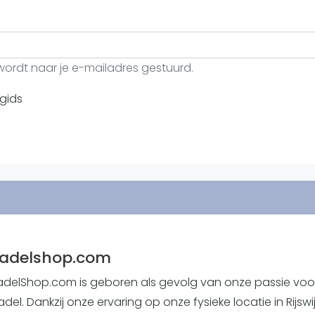
Overige
Ranglijsten
Nationale Toernooien
ordt naar je e-mailadres gestuurd.
Internationale toernooien
J
gids
adelshop.com
adelShop.com is geboren als gevolg van onze passie voo
del. Dankzij onze ervaring op onze fysieke locatie in Rijswi