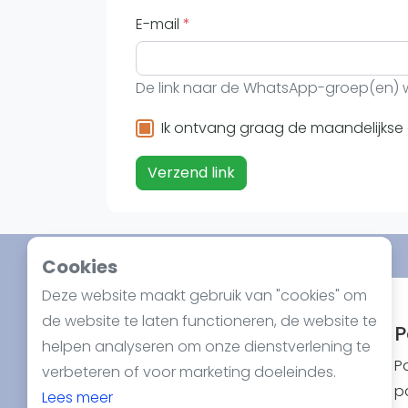
Reserveringssystemen
E-mail
Padelscholen
Toevoegen data
Laatste updates
De link naar de WhatsApp-groep(en) w
Ik ontvang graag de maandelijkse 
Verzend link
Cookies
Deze website maakt gebruik van "cookies" om
Spotlight
de website te laten functioneren, de website te
P
helpen analyseren om onze dienstverlening te
P
verbeteren of voor marketing doeleindes.
pa
Lees meer