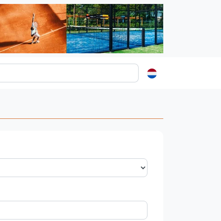
ormatie
s
t
ren