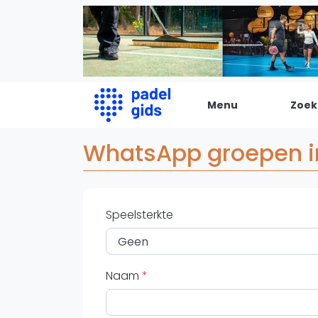
Menu
Zoek
WhatsApp groepen i
De Padel Gids
Alle padel locaties
Padelwinkels
Speelsterkte
Padelreizen
Organisatie
Merken
Naam
Banenbouwers
Overige categorien