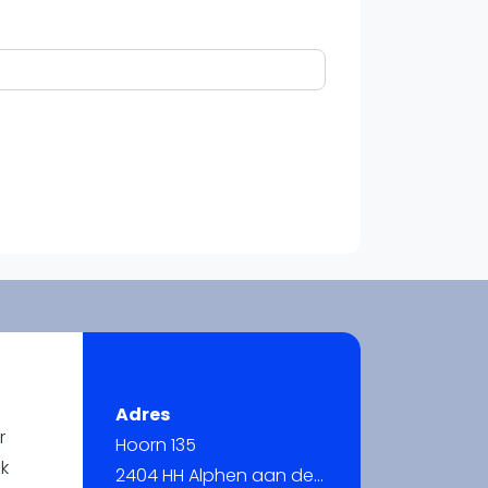
WhatsApp
oin WhatsApp Community
Adres
r
Hoorn 135
jk
2404 HH Alphen aan den Rijn