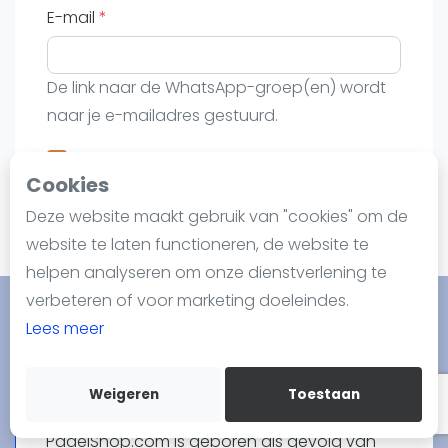
Nieuws
E-mail
Blog artikelen
Vragen over padel
De link naar de WhatsApp-groep(en) wordt
Padelgear
naar je e-mailadres gestuurd.
Overige
Ik ontvang graag de maandelijkse gids
Ranglijsten
Cookies
Informatie
Verzend link
Deze website maakt gebruik van "cookies" om de
Over ons
website te laten functioneren, de website te
Contact
helpen analyseren om onze dienstverlening te
Adverteren
verbeteren of voor marketing doeleindes.
Insights
Lees meer
Zoek en boek
Padelshop.com
Weigeren
Toestaan
WhatsApp
Join WhatsApp Community
PadelShop.com is geboren als gevolg van