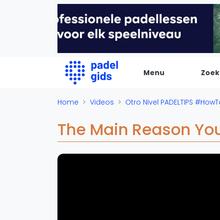
Menu
Zoek
De Padel Gids
Home
Videos
Otro Nivel PADELTIPS #How
Alle padel locaties
The Main Reason You
Padelwinkels
Padelreizen
Organisatie
Merken
Banenbouwers
Overige categorien