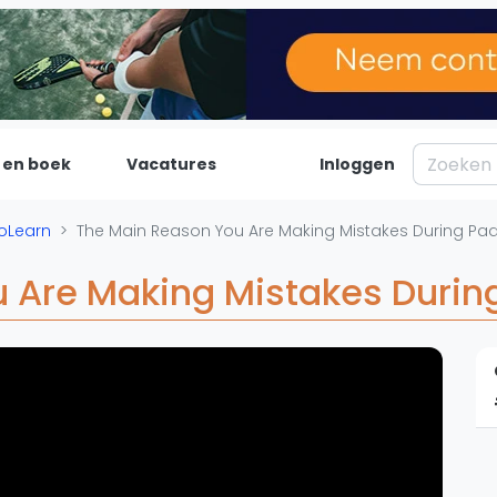
 en boek
Vacatures
Inloggen
Padel
Inf
ToLearn
The Main Reason You Are Making Mistakes During Pa
Forum
Over on
 Are Making Mistakes Durin
Nieuws
Contac
Blog artikelen
Adverte
Vragen over padel
Insights
Padelgear