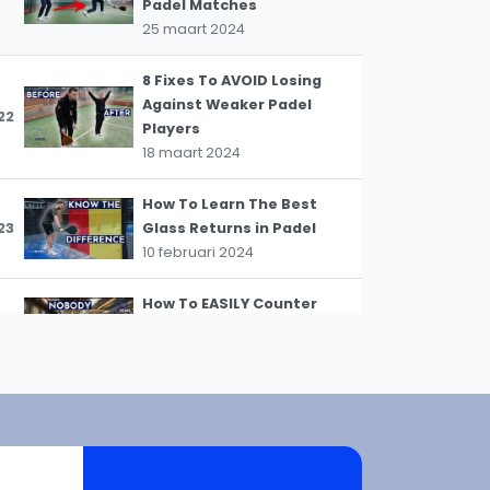
Padel Matches
25 maart 2024
8 Fixes To AVOID Losing
WhatsApp
Against Weaker Padel
oin WhatsApp Community
22
Players
18 maart 2024
How To Learn The Best
23
Glass Returns in Padel
10 februari 2024
How To EASILY Counter
24
Attack The Padel Smash.
22 januari 2024
A Functional Killer
Forehand Volley In 8 Easy
25
Steps
8 januari 2024