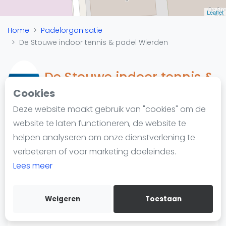
Nieuws
Leaflet
Blog artikelen
Home
Padelorganisatie
Vragen over padel
De Stouwe indoor tennis & padel Wierden
Padelgear
Overige
De Stouwe indoor tennis &
Ranglijsten
padel Wierden
Cookies
Informatie
Deze website maakt gebruik van "cookies" om de
Over ons
website te laten functioneren, de website te
Contact
helpen analyseren om onze dienstverlening te
Padelketen
Adverteren
verbeteren of voor marketing doeleindes.
Handelsweg 10
Insights
Lees meer
7641 AB Wierden
https://tenniscentrumdestouwe.nl/
Zoek en boek
Weigeren
Toestaan
WhatsApp
Join WhatsApp Community