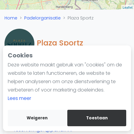
Nieuws
Leaflet
Blog artikelen
Home
Padelorganisatie
Plaza Sportz
Vragen over padel
Padelgear
Overige
Plaza Sportz
Ranglijsten
Cookies
Informatie
Deze website maakt gebruik van "cookies" om de
Over ons
website te laten functioneren, de website te
Padelketen
Contact
helpen analyseren om onze dienstverlening te
Stelmagerstraat 17
Adverteren
verbeteren of voor marketing doeleindes.
9403 VB Assen
Insights
Lees meer
https://plazasportz.nl//
Zoek en boek
Weigeren
Toestaan
WhatsApp
Join WhatsApp Community
reserveringen@pand17.nl