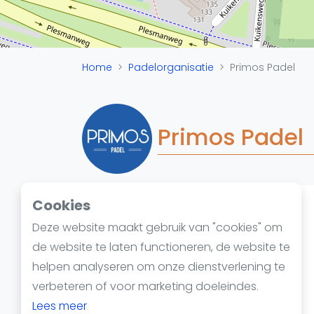
Reserveringssystemen
Padelscholen
Toevoegen data
Laatste updates
Home
Padelorganisatie
Primos Padel
Primos Padel
Cookies
Padelketen
Deze website maakt gebruik van "cookies" om
Kuikensweg 82A
de website te laten functioneren, de website te
1945 EP Beverwijk
helpen analyseren om onze dienstverlening te
https://primospadel.nl/
verbeteren of voor marketing doeleindes.
Lees meer