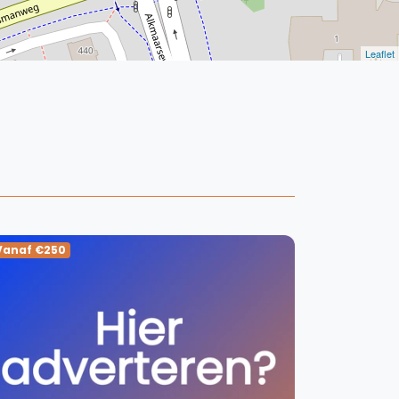
Leaflet
WhatsApp
oin WhatsApp Community
Vanaf €250