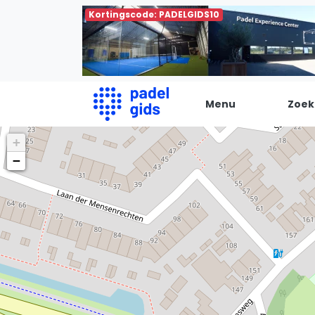
Kortingscode: PADELGIDS10
Menu
Zoek
+
De Padel Gids
−
Alle padel locaties
Padelwinkels
Padelreizen
Organisatie
Merken
Banenbouwers
Overige categorien