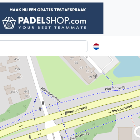
ormatie
s
t
ren