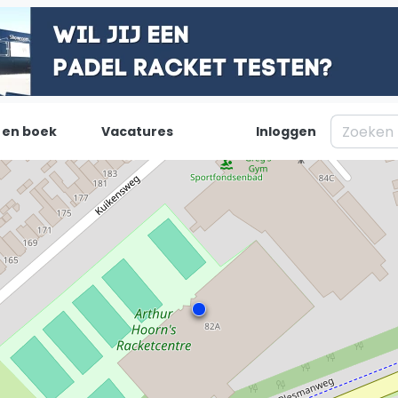
 en boek
Vacatures
Inloggen
Padel
Inf
Forum
Over on
Nieuws
Contac
Blog artikelen
Adverte
Vragen over padel
Insights
Padelgear