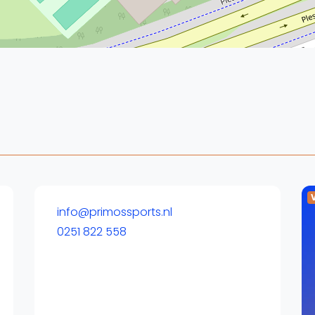
Overige
Ranglijsten
Nationale Toernooien
Internationale toernooien
J
info@primossports.nl
0251 822 558