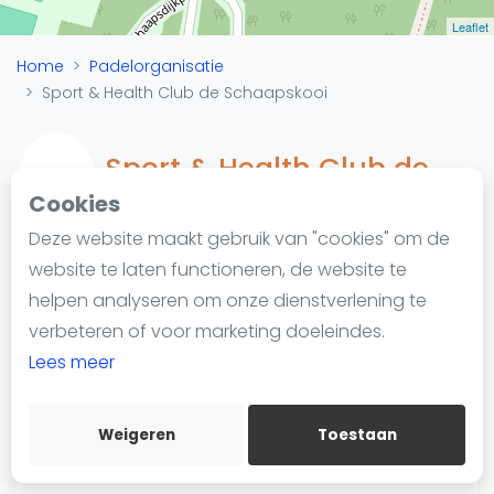
Nieuws
Leaflet
Blog artikelen
Home
Padelorganisatie
Vragen over padel
Sport & Health Club de Schaapskooi
Padelgear
Overige
Sport & Health Club de
Ranglijsten
Schaapskooi
Cookies
Informatie
Deze website maakt gebruik van "cookies" om de
Over ons
website te laten functioneren, de website te
Contact
helpen analyseren om onze dienstverlening te
Padelketen
Adverteren
verbeteren of voor marketing doeleindes.
Postweg 42
Insights
Lees meer
5913 PC Venlo
https://www.shcschaapskooi.nl/padel
Zoek en boek
Weigeren
Toestaan
WhatsApp
Join WhatsApp Community