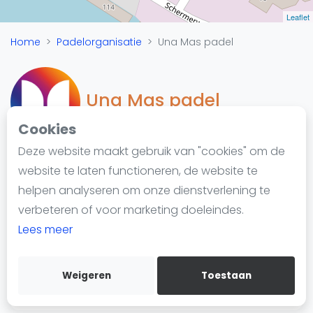
Nieuws
Leaflet
Blog artikelen
Home
Padelorganisatie
Una Mas padel
Vragen over padel
Padelgear
Overige
Una Mas padel
Ranglijsten
Cookies
Informatie
Deze website maakt gebruik van "cookies" om de
Over ons
website te laten functioneren, de website te
Padelketen
Contact
helpen analyseren om onze dienstverlening te
Schermerweg 95
Adverteren
verbeteren of voor marketing doeleindes.
1821 BG Alkmaar
Insights
Lees meer
https://www.unamaspadel.nl/
Zoek en boek
Weigeren
Toestaan
WhatsApp
Join WhatsApp Community