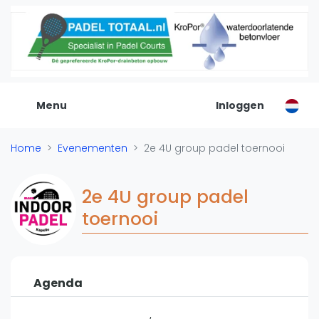
De Padel Gids
Alle padel locaties
Padelwinkels
Padelreizen
Menu
Inloggen
Organisatie
Merken
Home
Evenementen
2e 4U group padel toernooi
Banenbouwers
Overige categorien
2e 4U group padel
Reserveringssystemen
toernooi
Padelscholen
Toevoegen data
Laatste updates
Agenda
Padel
Forum