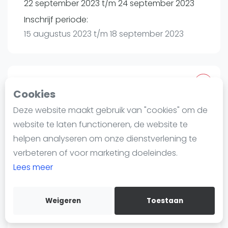
22 september 2023 t/m 24 september 2023
Nieuws
Blog artikelen
Inschrijf periode:
Vragen over padel
15 augustus 2023 t/m 18 september 2023
Padelgear
Overige
Ranglijsten
Toernooi
Cookies
Informatie
Deze website maakt gebruik van "cookies" om de
Indoor padel Kapelle | KApelle
Over ons
website te laten functioneren, de website te
Vroonlandseweg 47
Contact
helpen analyseren om onze dienstverlening te
4421 TH
Kapelle
Adverteren
verbeteren of voor marketing doeleindes.
Routebeschrijving
Insights
Lees meer
toernooi.nl
Zoek en boek
indoor padel kapelle
welkom@indoorpadelkapelle.nl
Weigeren
Toestaan
WhatsApp
0113-343315
Join WhatsApp Community