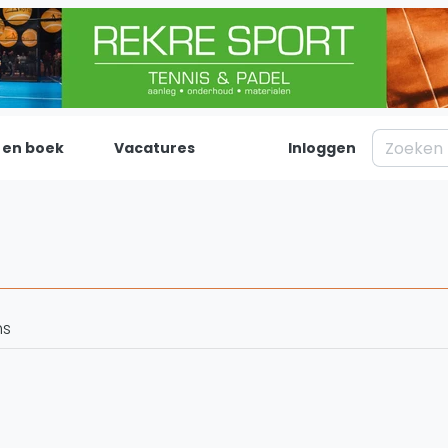
 en boek
Vacatures
Inloggen
Padel
Inf
Forum
Over on
Nieuws
Contac
Blog artikelen
Adverte
ms
Vragen over padel
Insights
Padelgear