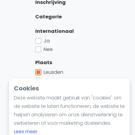
Reserveringssystemen
Inschrijving
Padelscholen
Categorie
Toevoegen data
Laatste updates
Internationaal
Ja
Nee
Plaats
Leusden
's-Graveland
Cookies
's-Gravenzande
Deze website maakt gebruik van "cookies" om
Bekijk meer
de website te laten functioneren, de website te
Provincie
helpen analyseren om onze dienstverlening te
verbeteren of voor marketing doeleindes.
Jaar
Lees meer