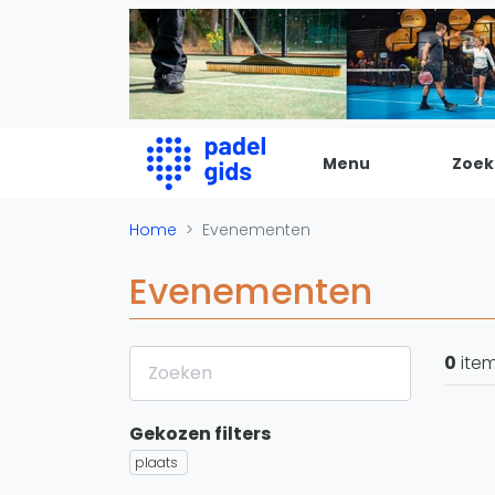
Menu
Zoek
De Padel Gids
Home
Evenementen
Alle padel locaties
Evenementen
Padelwinkels
Padelreizen
0
ite
Organisatie
Merken
Gekozen filters
Banenbouwers
plaats
Overige categorien