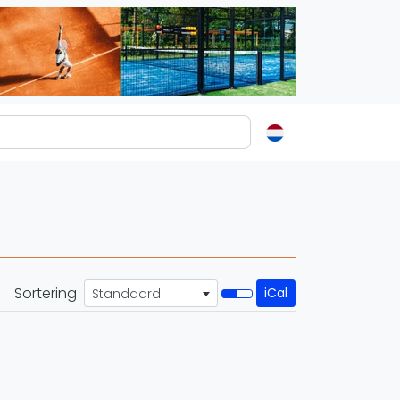
ormatie
s
t
ren
Sortering
iCal
Standaard