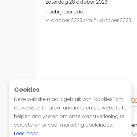
Reserveringssystemen
zaterdag 28 oktober 2023
Padelscholen
Inschrijf periode:
Toevoegen data
14 oktober 2023 t/m 27 oktober 2023
Laatste updates
Cookies
Over Beiers Bierfest padelt
Deze website maakt gebruik van "cookies" om
de website te laten functioneren, de website te
helpen analyseren om onze dienstverlening te
verbeteren of voor marketing doeleindes.
Laat je passie voor
padel
ontvlamme
Lees meer
hart van
Heerhugowaard
. Het even