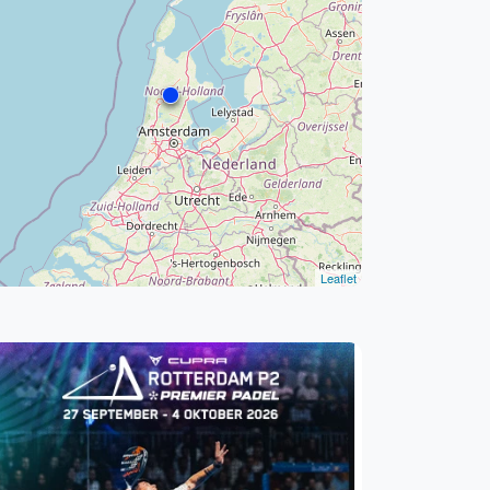
WhatsApp
oin WhatsApp Community
Leaflet
Kortingscode: PADELGIDS10