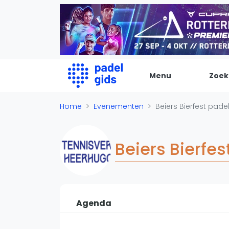
Menu
Zoek
De Padel Gids
Home
Evenementen
Beiers Bierfest pade
Alle padel locaties
Padelwinkels
Beiers Bierfe
Padelreizen
Organisatie
Merken
Banenbouwers
Agenda
Overige categorien