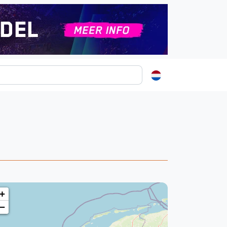
ormatie
s
t
ren
+
−