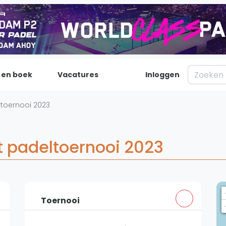
 en boek
Vacatures
Inloggen
Padel
Inf
ltoernooi 2023
Forum
Over on
Nieuws
Contac
st padeltoernooi 2023
Blog artikelen
Adverte
Vragen over padel
Insights
Padelgear
Toernooi