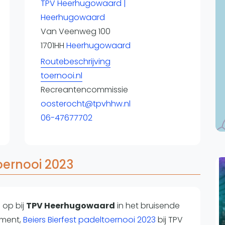
Overige
TPV Heerhugowaard |
Heerhugowaard
Ranglijsten
Van Veenweg 100
Nationale Toernooien
1701HH
Heerhugowaard
Internationale toernooien
J
Routebeschrijving
toernooi.nl
Recreantencommissie
oosterocht@tpvhhw.nl
06-47677702
oernooi 2023
n op
bij
TPV Heerhugowaard
in het bruisende
ement,
Beiers Bierfest padeltoernooi 2023
bij TPV