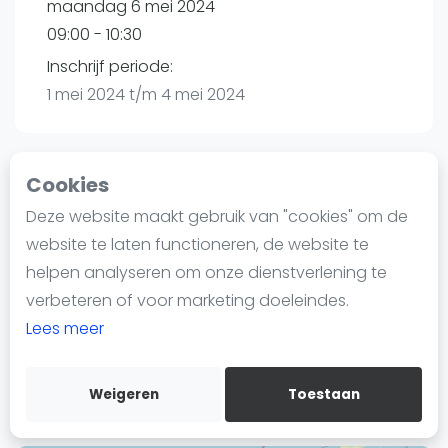
maandag 6 mei 2024
Nieuws
09:00 - 10:30
Blog artikelen
Vragen over padel
Inschrijf periode:
1 mei 2024 t/m 4 mei 2024
Padelgear
Overige
Ranglijsten
Cookies
Playtomic
Informatie
Deze website maakt gebruik van "cookies" om de
Over ons
website te laten functioneren, de website te
Binck Padel | Den Haag
Contact
helpen analyseren om onze dienstverlening te
Zonweg 23
Adverteren
verbeteren of voor marketing doeleindes.
2516 AK
Den Haag
Insights
Lees meer
Routebeschrijving
Zoek en boek
playtomic.io
Weigeren
Toestaan
WhatsApp
Join WhatsApp Community