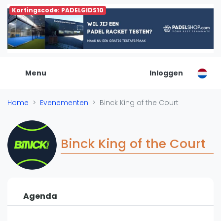
Kortingscode: PADELGIDS10
De Padel Gids
Alle padel locaties
Padelwinkels
Padelreizen
Menu
Inloggen
Organisatie
Merken
Home
Evenementen
Binck King of the Court
Banenbouwers
Overige categorien
Reserveringssystemen
Binck King of the Court
Padelscholen
Toevoegen data
Laatste updates
Agenda
Padel
Forum