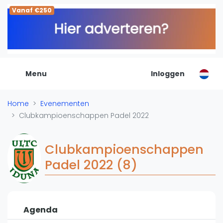
Vanaf €250
De Padel Gids
Alle padel locaties
Padelwinkels
Padelreizen
Menu
Inloggen
Organisatie
Merken
Home
Evenementen
Banenbouwers
Clubkampioenschappen Padel 2022
Overige categorien
Reserveringssystemen
Clubkampioenschappen
Padelscholen
Padel 2022 (8)
Toevoegen data
Laatste updates
Padel
Agenda
Forum