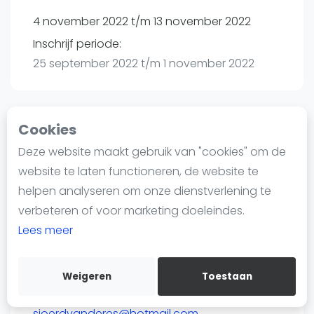
Nieuws
4 november 2022 t/m 13 november 2022
Blog artikelen
Inschrijf periode:
Vragen over padel
25 september 2022 t/m 1 november 2022
Padelgear
Overige
Ranglijsten
Cookies
Toernooi
Informatie
Deze website maakt gebruik van "cookies" om de
Over ons
website te laten functioneren, de website te
ULTC-Iduna | Utrecht
Contact
helpen analyseren om onze dienstverlening te
Ariënslaan 18
Adverteren
verbeteren of voor marketing doeleindes.
3573 PT
Utrecht
Insights
Lees meer
Routebeschrijving
Zoek en boek
toernooi.nl
Petrien Venema, Dominique Verleisdonk en
Weigeren
Toestaan
WhatsApp
Sjoerd va
Join WhatsApp Community
sjoerdvanderes@hotmail.com