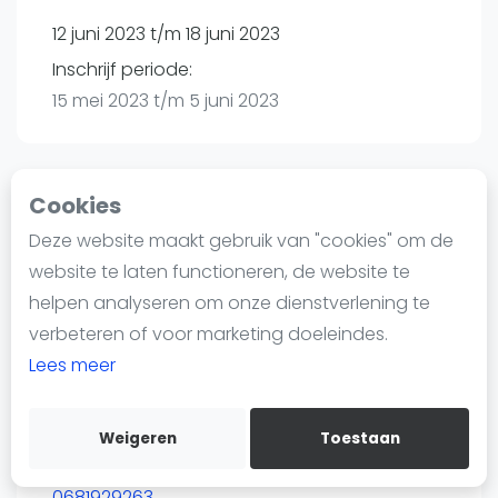
Nieuws
12 juni 2023 t/m 18 juni 2023
Blog artikelen
Inschrijf periode:
Vragen over padel
15 mei 2023 t/m 5 juni 2023
Padelgear
Overige
Ranglijsten
Cookies
Toernooi
Informatie
Deze website maakt gebruik van "cookies" om de
Over ons
website te laten functioneren, de website te
T.C. Enschede Zuid | Enschede
Contact
helpen analyseren om onze dienstverlening te
Geessinkweg 154
Adverteren
verbeteren of voor marketing doeleindes.
7544 RB
Enschede
Insights
Lees meer
Routebeschrijving
Zoek en boek
toernooi.nl
Diane Schenkeveld
Weigeren
Toestaan
WhatsApp
padel@tezenschede.nl
Join WhatsApp Community
0681929263