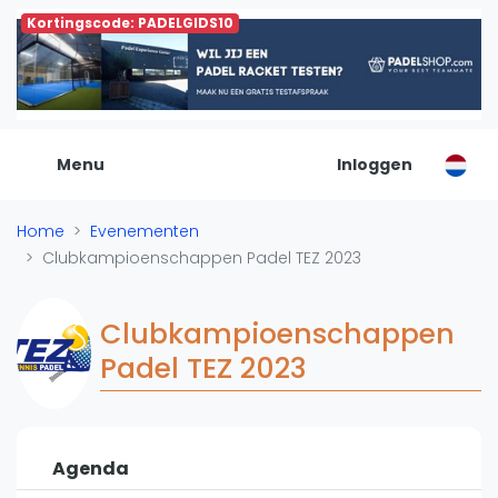
Kortingscode: PADELGIDS10
De Padel Gids
Alle padel locaties
Padelwinkels
Padelreizen
Menu
Inloggen
Organisatie
Merken
Home
Evenementen
Banenbouwers
Clubkampioenschappen Padel TEZ 2023
Overige categorien
Reserveringssystemen
Clubkampioenschappen
Padelscholen
Padel TEZ 2023
Toevoegen data
Laatste updates
Padel
Agenda
Forum