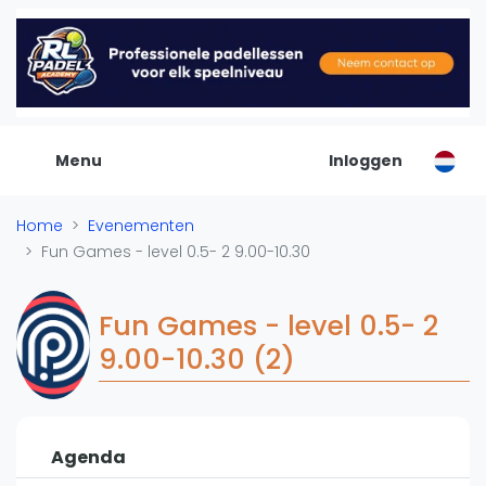
De Padel Gids
Alle padel locaties
Padelwinkels
Padelreizen
Menu
Inloggen
Organisatie
Merken
Home
Evenementen
Banenbouwers
Fun Games - level 0.5- 2 9.00-10.30
Overige categorien
Reserveringssystemen
Fun Games - level 0.5- 2
Padelscholen
9.00-10.30 (2)
Toevoegen data
Laatste updates
Padel
Agenda
Forum