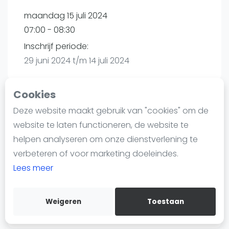
Nieuws
maandag 15 juli 2024
Blog artikelen
07:00 - 08:30
Vragen over padel
Inschrijf periode:
Padelgear
29 juni 2024 t/m 14 juli 2024
Overige
Ranglijsten
Cookies
Informatie
Deze website maakt gebruik van "cookies" om de
Playtomic
Over ons
website te laten functioneren, de website te
Contact
helpen analyseren om onze dienstverlening te
Plaza Padel Rijswijk | Rijswijk
Adverteren
verbeteren of voor marketing doeleindes.
Cobbenhagenstraat 2a
Insights
Lees meer
2288 ET
Rijswijk
Zoek en boek
Routebeschrijving
playtomic.io
Weigeren
Toestaan
WhatsApp
Join WhatsApp Community