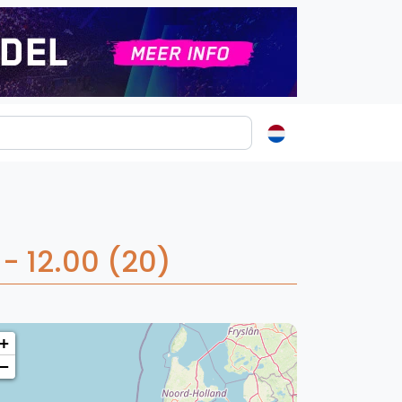
ormatie
s
t
- 12.00 (20)
ren
+
−