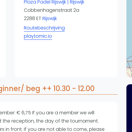
Overige
Plaza Padel Rijswijk | Rijswijk
Cobbenhagenstraat 2a
Ranglijsten
2288 ET
Rijswijk
Nationale Toernooien
Routebeschrijving
Internationale toernooien
J
playtomic.io
inner/ beg ++ 10.30 - 12.00
ember: € 6,75 If you are a member we will
t the reception, the day of the tournament.
rs in front. If you are not able to come, please