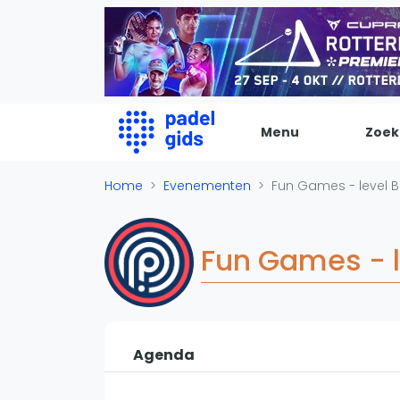
Menu
Zoek
De Padel Gids
Home
Evenementen
Fun Games - level Be
Alle padel locaties
Padelwinkels
Fun Games - l
Padelreizen
Organisatie
Merken
Banenbouwers
Agenda
Overige categorien