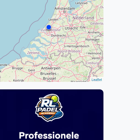
WhatsApp
oin WhatsApp Community
Leaflet
Vanaf €250
Kortingscode: PADELGIDS10