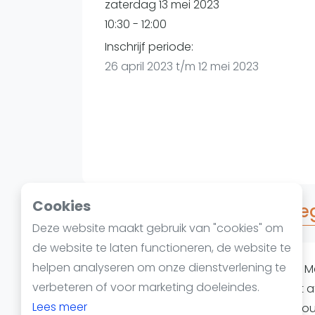
Reserveringssystemen
zaterdag 13 mei 2023
Padelscholen
10:30 - 12:00
Toevoegen data
Inschrijf periode:
Laatste updates
26 april 2023 t/m 12 mei 2023
Cookies
Over Fun Games - level Beg
Deze website maakt gebruik van "cookies" om
de website te laten functioneren, de website te
helpen analyseren om onze dienstverlening te
Level: beginner Non member: € 13,50 M
verbeteren of voor marketing doeleindes.
reimburse € 6,75 back to your wallet a
Lees meer
Cancellations are possible until 24 hou