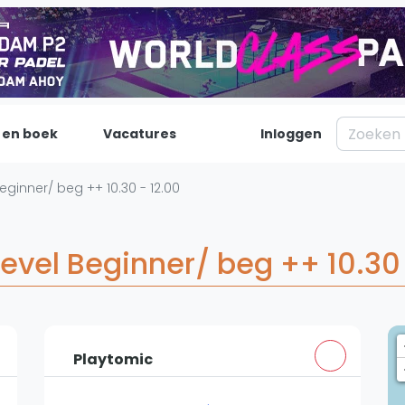
 en boek
Vacatures
Inloggen
Padel
Inf
ginner/ beg ++ 10.30 - 12.00
Forum
Over on
Nieuws
Contac
evel Beginner/ beg ++ 10.30 
Blog artikelen
Adverte
Vragen over padel
Insights
Padelgear
Playtomic