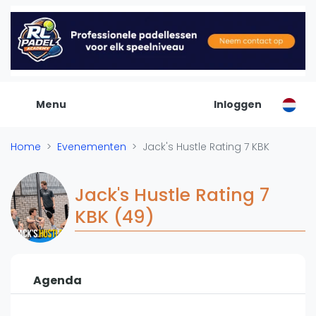
De Padel Gids
Alle padel locaties
Padelwinkels
Padelreizen
Menu
Inloggen
Organisatie
Merken
Home
Evenementen
Jack's Hustle Rating 7 KBK
Banenbouwers
Overige categorien
Jack's Hustle Rating 7
Reserveringssystemen
KBK (49)
Padelscholen
Toevoegen data
Laatste updates
Agenda
Padel
Forum