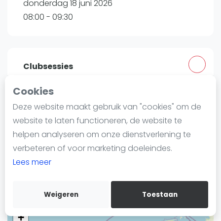
donderdag 18 juni 2026
Nieuws
08:00 - 09:30
Blog artikelen
Vragen over padel
Padelgear
Overige
Clubsessies
Ranglijsten
Cookies
Peakz Padel Amsterdam
Informatie
Deze website maakt gebruik van "cookies" om de
Kauwgomballenkwartier | Amsterdam
Over ons
website te laten functioneren, de website te
Willem Fenengastraat 3
Contact
helpen analyseren om onze dienstverlening te
1096 BN
Amsterdam
Adverteren
verbeteren of voor marketing doeleindes.
Routebeschrijving
Insights
Lees meer
peakzpadel.nl
Zoek en boek
Weigeren
Toestaan
WhatsApp
Join WhatsApp Community
+