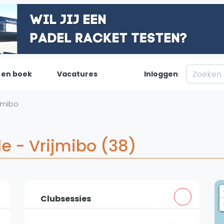
 en boek
Vacatures
Inloggen
Padel
Inf
ijmibo
Forum
Over on
Nieuws
Contac
le - Vrijmibo (38)
Blog artikelen
Adverte
Vragen over padel
Insights
Padelgear
Clubsessies