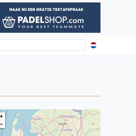
ormatie
s
t
ren
+
−