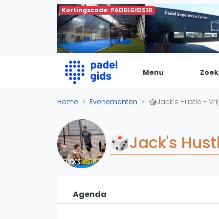
Kortingscode: PADELGIDS10
Menu
Zoek
De Padel Gids
Home
Evenementen
🎲Jack's Hustle - Vr
Alle padel locaties
Padelwinkels
🎲Jack's Hust
Padelreizen
Organisatie
Merken
Banenbouwers
Agenda
Overige categorien