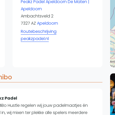
Overige
Peakz Padel Apeldoorn De Maten |
Apeldoorn
Ranglijsten
Ambachtsveld 2
Nationale Toernooien
7327 AZ
Apeldoorn
Internationale toernooien
J
Routebeschrijving
peakzpadel.nl
mibo
akz Padel
MiBo Hustle regelen wij jouw padelmaatjes én
 in, wij mixen ter plekke alle spelers meerdere