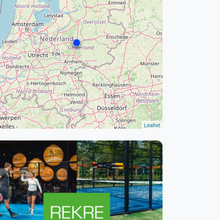
WhatsApp
oin WhatsApp Community
Leaflet
Kortingscode: PADELGIDS10
Vanaf €250