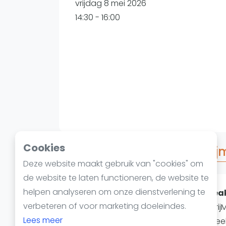
Reserveringssystemen
vrijdag 8 mei 2026
Padelscholen
14:30 - 16:00
Toevoegen data
Laatste updates
Cookies
Over 🎲Jack's Hustle - Vrij
Deze website maakt gebruik van "cookies" om
de website te laten functioneren, de website te
helpen analyseren om onze dienstverlening te
Elke vrijdag: VrijMiBo Hustle bij Pe
verbeteren of voor marketing doeleindes.
Start je weekend goed! Tijdens de Vrij
Lees meer
tegenstanders. Je schrijft je individueel