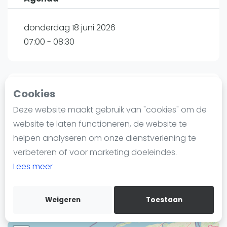
Nieuws
Blog artikelen
donderdag 18 juni 2026
Vragen over padel
07:00 - 08:30
Padelgear
Overige
Ranglijsten
Cookies
Clubsessies
Informatie
Deze website maakt gebruik van "cookies" om de
Over ons
Peakz Padel Utrecht Zeehaenkade | Utrecht
website te laten functioneren, de website te
Contact
Eendrachtlaan 80
helpen analyseren om onze dienstverlening te
Adverteren
3526LB
Utrecht
verbeteren of voor marketing doeleindes.
Insights
Routebeschrijving
Lees meer
peakzpadel.nl
Zoek en boek
Weigeren
Toestaan
WhatsApp
Join WhatsApp Community