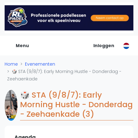
De Padel Gids
Alle padel locaties
Padelwinkels
Padelreizen
Menu
Inloggen
Organisatie
Merken
Home
Evenementen
Banenbouwers
🎲 STA (9/8/7): Early Morning Hustle - Donderdag -
Overige categorien
Zeehaenkade
Reserveringssystemen
Padelscholen
🎲 STA (9/8/7): Early
Toevoegen data
Morning Hustle - Donderdag
Laatste updates
- Zeehaenkade (3)
Padel
Forum
Agenda