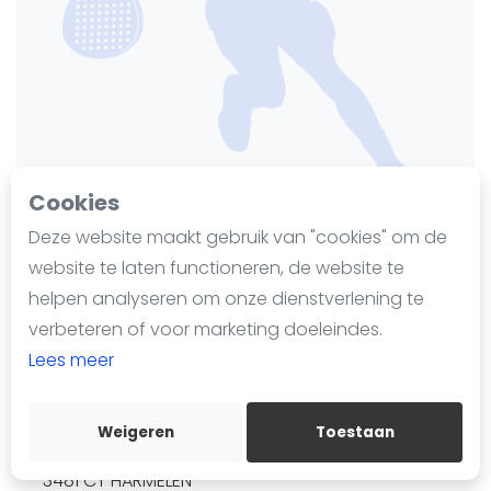
Nieuws
Blog artikelen
Vragen over padel
Padelgear
Overige
Ranglijsten
Cookies
Informatie
Deze website maakt gebruik van "cookies" om de
Over ons
website te laten functioneren, de website te
LTV Triaq
Contact
helpen analyseren om onze dienstverlening te
Adverteren
Laatst geüpdate op 29 mei 2026
verbeteren of voor marketing doeleindes.
84 keer bekeken sinds 28 mei 2026
Insights
Lees meer
Zoek en boek
Voeg toe aan favorieten
Weigeren
Toestaan
WhatsApp
Groenendaal 1
Join WhatsApp Community
3481 CT
HARMELEN