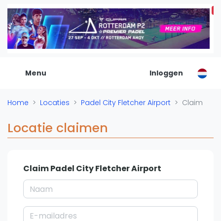
Korting
De Padel Gids
Alle padel locaties
Padelwinkels
Padelreizen
Menu
Inloggen
Organisatie
Merken
Home
Locaties
Padel City Fletcher Airport
Claim
Banenbouwers
Overige categorien
Locatie claimen
Reserveringssystemen
Padelscholen
Toevoegen data
Claim Padel City Fletcher Airport
Laatste updates
Padel
Forum