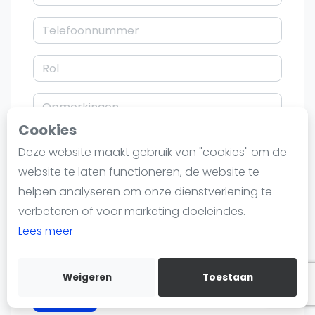
Nieuws
Blog artikelen
Vragen over padel
Padelgear
Overige
Ranglijsten
Cookies
Informatie
Deze website maakt gebruik van "cookies" om de
Over ons
website te laten functioneren, de website te
Contact
helpen analyseren om onze dienstverlening te
Adverteren
verbeteren of voor marketing doeleindes.
Insights
Lees meer
Zoek en boek
Weigeren
Toestaan
WhatsApp
Join WhatsApp Community
Claimen