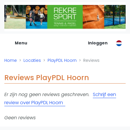
De Padel Gids
Alle padel locaties
Padelwinkels
Padelreizen
Menu
Inloggen
Organisatie
Merken
Home
Locaties
PlayPDL Hoorn
Reviews
Banenbouwers
Overige categorien
Reviews PlayPDL Hoorn
Reserveringssystemen
Padelscholen
Er zijn nog geen reviews geschreven.
Schrijf een
Toevoegen data
review over PlayPDL Hoorn
Laatste updates
Padel
Geen reviews
Forum