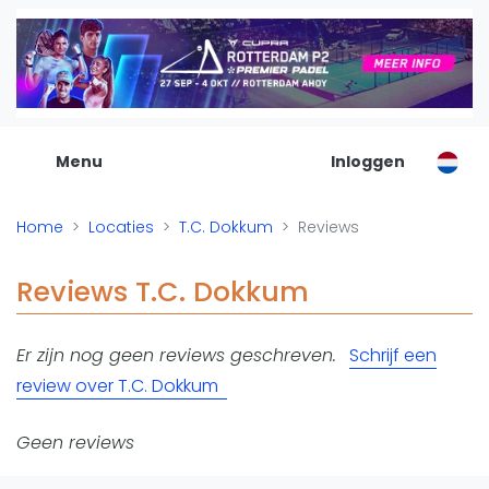
De Padel Gids
Alle padel locaties
Padelwinkels
Padelreizen
Menu
Inloggen
Organisatie
Merken
Home
Locaties
T.C. Dokkum
Reviews
Banenbouwers
Overige categorien
Reviews T.C. Dokkum
Reserveringssystemen
Padelscholen
Er zijn nog geen reviews geschreven.
Schrijf een
Toevoegen data
review over T.C. Dokkum
Laatste updates
Padel
Geen reviews
Forum