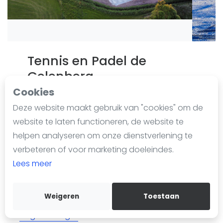
Nieuws
Blog artikelen
Vragen over padel
Padelgear
Tennis en Padel de
Overige
Gelenberg
Ranglijsten
Laatst geüpdate op 20 augustus 2025
Cookies
665 keer bekeken sinds 4 maart 2024
Informatie
Deze website maakt gebruik van "cookies" om de
Over ons
website te laten functioneren, de website te
Voeg toe aan favorieten
Contact
helpen analyseren om onze dienstverlening te
Adverteren
De Gelenberg 3
verbeteren of voor marketing doeleindes.
Insights
6654 AZ
Afferden
Lees meer
Zoek en boek
0031 487 51 33 07
secretaris@degelenberg.nl
Weigeren
Toestaan
WhatsApp
Join WhatsApp Community
degelenberg.nl