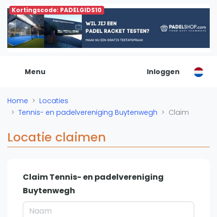
Kortingscode: PADELGIDS10
De Padel Gids
Alle padel locaties
Padelwinkels
Padelreizen
Menu
Inloggen
Organisatie
Merken
Home
Locaties
Banenbouwers
Tennis- en padelvereniging Buytenwegh
Claim
Overige categorien
Reserveringssystemen
Locatie claimen
Padelscholen
Toevoegen data
Laatste updates
Claim Tennis- en padelvereniging
Buytenwegh
Padel
Forum