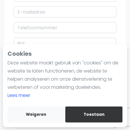
Nieuws
Blog artikelen
Vragen over padel
Padelgear
Overige
Ranglijsten
Cookies
Informatie
Deze website maakt gebruik van "cookies" om de
Over ons
website te laten functioneren, de website te
Contact
helpen analyseren om onze dienstverlening te
Adverteren
verbeteren of voor marketing doeleindes.
Insights
Lees meer
Zoek en boek
Weigeren
Toestaan
WhatsApp
Join WhatsApp Community