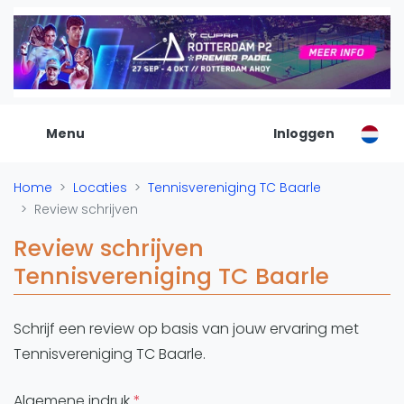
Kor
De Padel Gids
Alle padel locaties
Padelwinkels
Padelreizen
Menu
Inloggen
Organisatie
Merken
Home
Locaties
Tennisvereniging TC Baarle
Banenbouwers
Review schrijven
Overige categorien
Review schrijven
Reserveringssystemen
Tennisvereniging TC Baarle
Padelscholen
Toevoegen data
Laatste updates
Schrijf een review op basis van jouw ervaring met
Tennisvereniging TC Baarle.
Padel
Forum
Algemene indruk