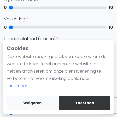
Nieuws
0
10
Blog artikelen
Vragen over padel
Verlichting
Padelgear
0
10
Overige
Hoogte plafond (binnen)
Ranglijsten
0
10
Cookies
Informatie
Deze website maakt gebruik van "cookies" om de
Baan onderhoud
Over ons
website te laten functioneren, de website te
0
10
Contact
helpen analyseren om onze dienstverlening te
Adverteren
verbeteren of voor marketing doeleindes.
Insights
Faciliteiten
Lees meer
0
10
Zoek en boek
Weigeren
Toestaan
Gastvrijheid
WhatsApp
Join WhatsApp Community
0
10