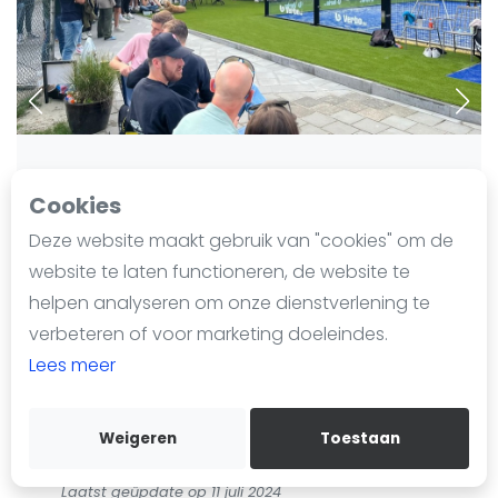
Nieuws
Blog artikelen
Vragen over padel
Padelgear
Overige
Ranglijsten
Cookies
Informatie
Deze website maakt gebruik van "cookies" om de
Over ons
website te laten functioneren, de website te
Contact
helpen analyseren om onze dienstverlening te
Adverteren
verbeteren of voor marketing doeleindes.
Boek een baan
Insights
Lees meer
Zoek en boek
Weigeren
Toestaan
WhatsApp
TPC Loon op Zand
Join WhatsApp Community
Laatst geüpdate op 11 juli 2024