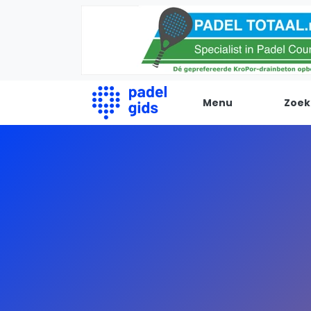
Menu
Zoek
De Padel Gids
Alle padel locaties
Padelwinkels
Padelreizen
Organisatie
Merken
Banenbouwers
Overige categorien