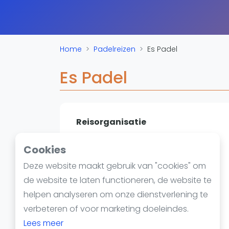
Reserveringssystemen
Padelscholen
Toevoegen data
Laatste updates
Home
Padelreizen
Es Padel
Es Padel
Reisorganisatie
De Jokse 107
Cookies
8918 GP
Leeuwarden
Deze website maakt gebruik van "cookies" om
Website
de website te laten functioneren, de website te
helpen analyseren om onze dienstverlening te
verbeteren of voor marketing doeleindes.
Lees meer