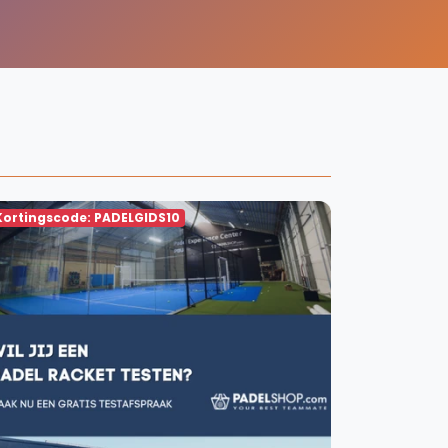
WhatsApp
oin WhatsApp Community
Kortingscode: PADELGIDS10