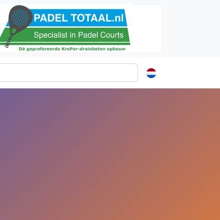
ormatie
s
t
ren