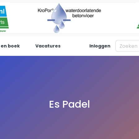
 en boek
Vacatures
Inloggen
Padel
Inf
Forum
Over on
Nieuws
Contac
Blog artikelen
Adverte
Es Padel
Vragen over padel
Insights
Padelgear