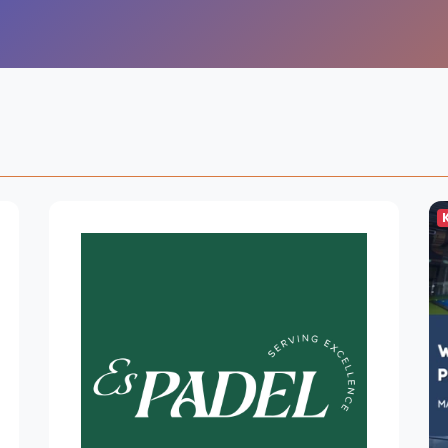
Overige
Ranglijsten
Nationale Toernooien
Internationale toernooien
J