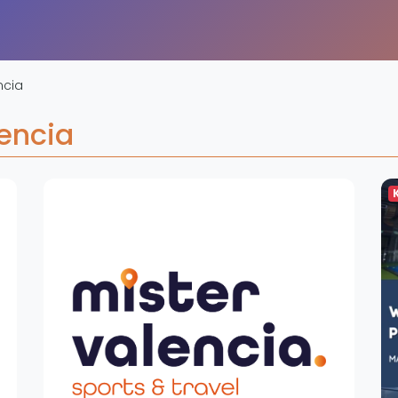
Overige
Ranglijsten
Nationale Toernooien
ncia
Internationale toernooien
J
lencia