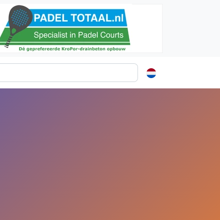
ormatie
s
t
ren