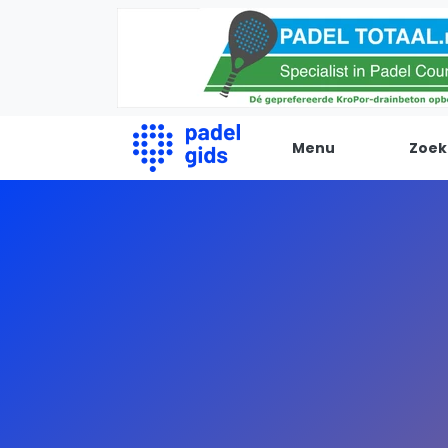
Menu
Zoek
De Padel Gids
Alle padel locaties
Padelwinkels
Padelreizen
Organisatie
Merken
Banenbouwers
Overige categorien