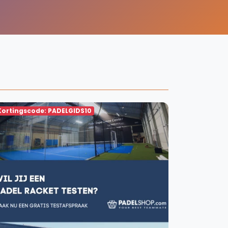
WhatsApp
oin WhatsApp Community
Kortingscode: PADELGIDS10