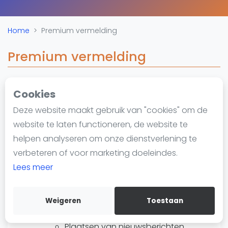
Nieuws
Blog artikelen
Home
Premium vermelding
Vragen over padel
Padelgear
Premium vermelding
Overige
Ranglijsten
Cookies
De padellocaties die dat willen we kunnen we
Informatie
Deze website maakt gebruik van "cookies" om de
voorzien van het label "Premium". Wat krijg je
Over ons
website te laten functioneren, de website te
voor een premium membership:
Contact
helpen analyseren om onze dienstverlening te
Zelf aanpassen van de data op
Adverteren
verbeteren of voor marketing doeleindes.
padelgids.nl
middels een account:
Insights
Lees meer
Adres gegevens met
Zoek en boek
automatische routebeschrijving
Koppeling van sociale media
Weigeren
Toestaan
WhatsApp
Wervende tekst over de locatie
Join WhatsApp Community
Plaatsen van nieuwsberichten