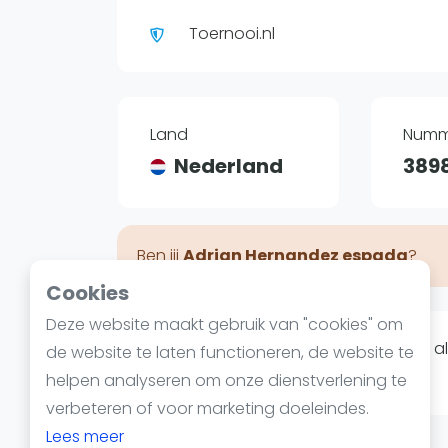
Reserveringssystemen
Toernooi.nl
Padelscholen
Toevoegen data
Laatste updates
Land
Numm
Nederland
389
Ben jij
Adrian Hernandez espada
?
Cookies
Deze website maakt gebruik van "cookies" om
Op dit moment hebben we nog niet all
de website te laten functioneren, de website te
beschikbaar op
padelgids.nl
.
helpen analyseren om onze dienstverlening te
verbeteren of voor marketing doeleindes.
Lees meer