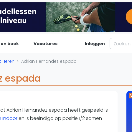
 en boek
Vacatures
Inloggen
Padel
Inf
t Heren
Adrian Hernandez espada
Forum
Over on
z espada
Nieuws
Contac
Blog artikelen
Adverte
Vragen over padel
Insights
Padelgear
 dat Adrian Hernandez espada heeft gespeeld is
n Indoor
en is beëindigd op positie 1/2 samen