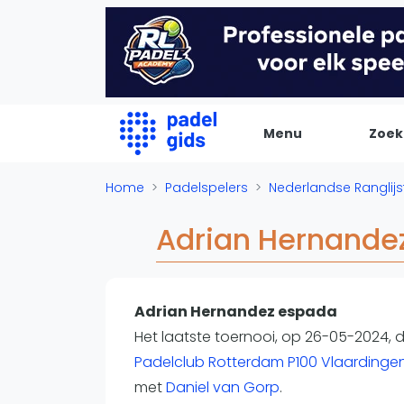
Menu
Zoek
De Padel Gids
Home
Padelspelers
Nederlandse Ranglijs
Alle padel locaties
Adrian Hernande
Padelwinkels
Padelreizen
Organisatie
Adrian Hernandez espada
Merken
Het laatste toernooi, op 26-05-2024,
Banenbouwers
Padelclub Rotterdam P100 Vlaardinge
Overige categorien
met
Daniel van Gorp
.