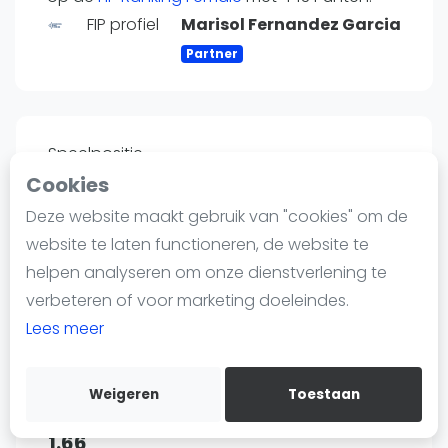
Nieuws
FIP profiel
Marisol Fernandez Garcia
Blog artikelen
Partner
Vragen over padel
Padelgear
Overige
Speelpositie
Ranglijsten
Cookies
Links
Informatie
Deze website maakt gebruik van "cookies" om de
Over ons
website te laten functioneren, de website te
Contact
helpen analyseren om onze dienstverlening te
Land
Adverteren
verbeteren of voor marketing doeleindes.
Spanje
Insights
Lees meer
Zoek en boek
Weigeren
Toestaan
WhatsApp
Lengte
Join WhatsApp Community
1.66