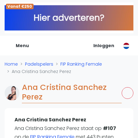
Vanaf €250
De Padel Gids
Alle padel locaties
Padelwinkels
Padelreizen
Menu
Inloggen
Organisatie
Merken
Home
Padelspelers
FIP Ranking Female
Banenbouwers
Ana Cristina Sanchez Perez
Overige categorien
Reserveringssystemen
Ana Cristina Sanchez
Padelscholen
Perez
Toevoegen data
Laatste updates
Ana Cristina Sanchez Perez
Padel
Ana Cristina Sanchez Perez staat op
#107
Forum
op de
FIP Ranking Female
met 443 Punten.