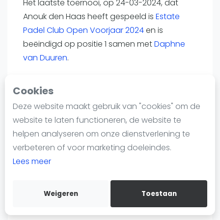
Het laatste toernooi, op 24-03-2024, dat
Nieuws
Anouk den Haas heeft gespeeld is
Estate
Blog artikelen
Padel Club Open Voorjaar 2024
en is
Vragen over padel
beëindigd op positie 1 samen met
Daphne
Padelgear
van Duuren
.
Overige
Ranglijsten
Toernooi.nl
Cookies
Informatie
Deze website maakt gebruik van "cookies" om de
Over ons
website te laten functioneren, de website te
Contact
Land
helpen analyseren om onze dienstverlening te
Adverteren
Nederland
verbeteren of voor marketing doeleindes.
Insights
Lees meer
Zoek en boek
Weigeren
Toestaan
Nummer
WhatsApp
Join WhatsApp Community
37520423