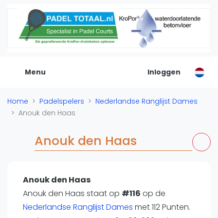
De Padel Gids
Alle padel locaties
Padelwinkels
Padelreizen
Menu
Inloggen
Organisatie
Merken
Home
Padelspelers
Nederlandse Ranglijst Dames
Banenbouwers
Anouk den Haas
Overige categorien
Reserveringssystemen
Anouk den Haas
Padelscholen
Toevoegen data
Laatste updates
Anouk den Haas
Anouk den Haas staat op
Padel
#116
op de
Nederlandse Ranglijst Dames
met 112 Punten.
Forum