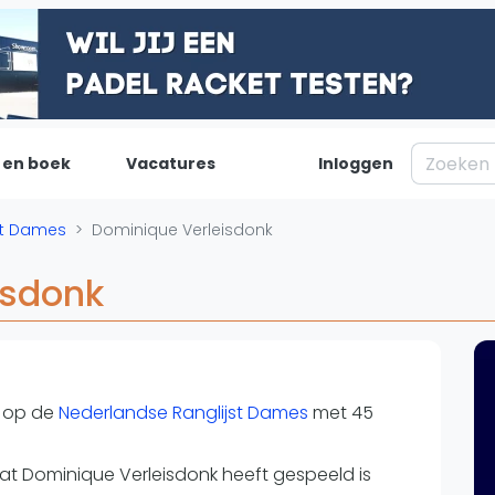
 en boek
Vacatures
Inloggen
Padel
Inf
st Dames
Dominique Verleisdonk
Forum
Over on
isdonk
Nieuws
Contac
Blog artikelen
Adverte
Vragen over padel
Insights
Padelgear
op de
Nederlandse Ranglijst Dames
met 45
dat Dominique Verleisdonk heeft gespeeld is