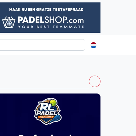
ormatie
s
t
ren
Vanaf €250
Kortingscode: PADELGIDS10