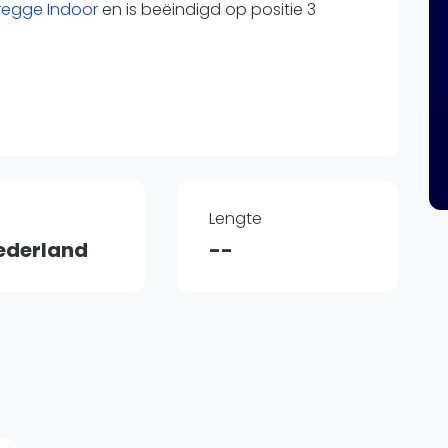
Overige
bregge Indoor
en is beëindigd op positie 3
Ranglijsten
Nationale Toernooien
Internationale toernooien
J
Lengte
ederland
--