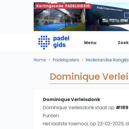
Kortingscode: PADELGIDS10
Menu
Zoek
De Padel Gids
Home
Padelspelers
Nederlandse Ranglij
Alle padel locaties
Dominique Verle
Padelwinkels
Padelreizen
Organisatie
Dominique Verleisdonk
Merken
Dominique Verleisdonk staat op
#189
Banenbouwers
Punten.
Overige categorien
Het laatste toernooi, op 23-02-2025, 