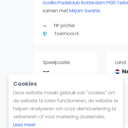
Reserveringssystemen
Gorilla Padelclub Rotterdam P100 Ter
Padelscholen
samen met
Mirjam Swarte
.
Toevoegen data
FIP profiel
Laatste updates
Toernooi.nl
Speelpositie
Land
--
N
Cookies
Deze website maakt gebruik van "cookies" om
Nummer
de website te laten functioneren, de website te
14614693
helpen analyseren om onze dienstverlening te
verbeteren of voor marketing doeleindes.
Lees meer