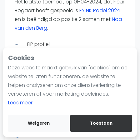
Het laatste toernooi, op 01-04-2024, dat Fleur
Nieuws
Bogaart heeft gespeeld is
EY NK Padel 2024
Blog artikelen
en is beëindigd op positie 2 samen met
Noa
Vragen over padel
van den Berg
.
Padelgear
Overige
FIP profiel
Ranglijsten
Toernooi.nl
Cookies
Informatie
Deze website maakt gebruik van "cookies" om de
Over ons
website te laten functioneren, de website te
Contact
Speelpositie
helpen analyseren om onze dienstverlening te
Adverteren
--
verbeteren of voor marketing doeleindes.
Insights
Lees meer
Zoek en boek
Weigeren
Toestaan
Land
WhatsApp
Join WhatsApp Community
Nederland