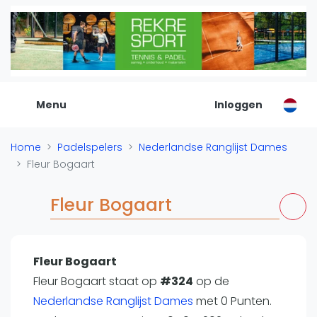
De Padel Gids
Alle padel locaties
Padelwinkels
Padelreizen
Menu
Inloggen
Organisatie
Merken
Home
Padelspelers
Nederlandse Ranglijst Dames
Banenbouwers
Fleur Bogaart
Overige categorien
Reserveringssystemen
Fleur Bogaart
Padelscholen
Toevoegen data
Laatste updates
Fleur Bogaart
Fleur Bogaart staat op
Padel
#324
op de
Nederlandse Ranglijst Dames
met 0 Punten.
Forum