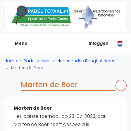
De Padel Gids
Alle padel locaties
Padelwinkels
Padelreizen
Menu
Inloggen
Organisatie
Merken
Home
Padelspelers
Nederlandse Ranglijst Heren
Banenbouwers
Marten de Boer
Overige categorien
Reserveringssystemen
Marten de Boer
Padelscholen
Toevoegen data
Laatste updates
Marten de Boer
Het laatste toernooi, op 23-07-2023, dat
Padel
Marten de Boer heeft gespeeld is
Forum