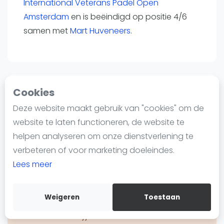
International Veterans Padel Open
Nieuws
Amsterdam
en is beëindigd op positie 4/6
Blog artikelen
samen met
Mart Huveneers
.
Vragen over padel
Padelgear
Overige
Ranglijsten
Cookies
Land
Informatie
Nederland
Deze website maakt gebruik van "cookies" om de
Over ons
website te laten functioneren, de website te
Contact
helpen analyseren om onze dienstverlening te
Adverteren
verbeteren of voor marketing doeleindes.
Nummer
Insights
Lees meer
23635592
Zoek en boek
Weigeren
Toestaan
WhatsApp
Join WhatsApp Community
Ben jij
Marten de Boer
?