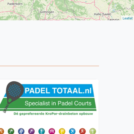
Leaflet
WhatsApp
oin WhatsApp Community
Vanaf €250