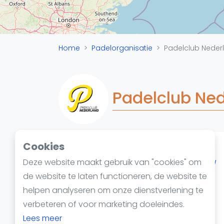
Reserveringssystemen
Padelscholen
Toevoegen data
Laatste updates
Home
Padelorganisatie
Padelclub Neder
Padelclub Ne
Cookies
Padelketen
Deze website maakt gebruik van "cookies" om
https://www.padelclubnederland.nl/
de website te laten functioneren, de website te
helpen analyseren om onze dienstverlening te
verbeteren of voor marketing doeleindes.
Lees meer