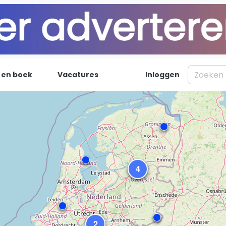
 en boek
Vacatures
Inloggen
Padel
Inf
Forum
Over on
Nieuws
Contac
Blog artikelen
Adverte
4
Vragen over padel
Insights
Padelgear
2