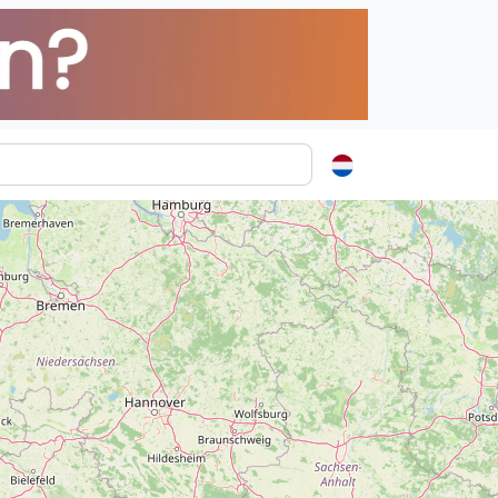
ormatie
s
t
ren