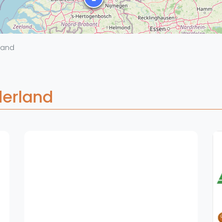
Overige
Ranglijsten
Nationale Toernooien
land
Internationale toernooien
J
derland