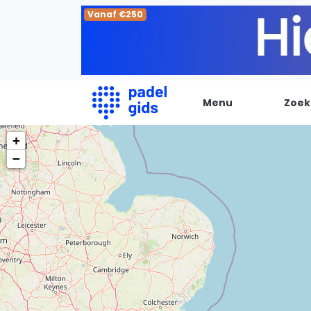
Vanaf €250
Menu
Zoek
+
De Padel Gids
−
Alle padel locaties
Padelwinkels
Padelreizen
Organisatie
Merken
Banenbouwers
Overige categorien