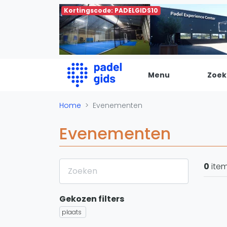
Kortingscode: PADELGIDS10
Menu
Zoek
De Padel Gids
Home
Evenementen
Alle padel locaties
Evenementen
Padelwinkels
Padelreizen
0
ite
Organisatie
Merken
Gekozen filters
Banenbouwers
plaats
Overige categorien