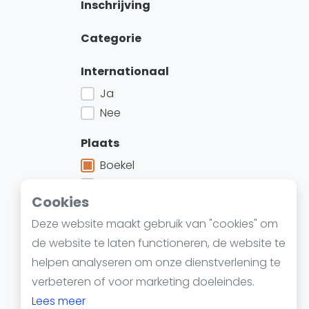
Reserveringssystemen
Inschrijving
Padelscholen
Categorie
Toevoegen data
Laatste updates
Internationaal
Ja
Nee
Plaats
Boekel
's-Graveland
Cookies
's-Gravenzande
Deze website maakt gebruik van "cookies" om
Bekijk meer
de website te laten functioneren, de website te
Provincie
helpen analyseren om onze dienstverlening te
verbeteren of voor marketing doeleindes.
Jaar
Lees meer