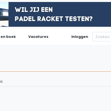
 en boek
Vacatures
Inloggen
Padel
Inf
Forum
Over on
Nieuws
Contac
Blog artikelen
Adverte
ms
Vragen over padel
Insights
Padelgear