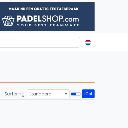
ormatie
s
t
ren
Sortering
iCal
Standaard