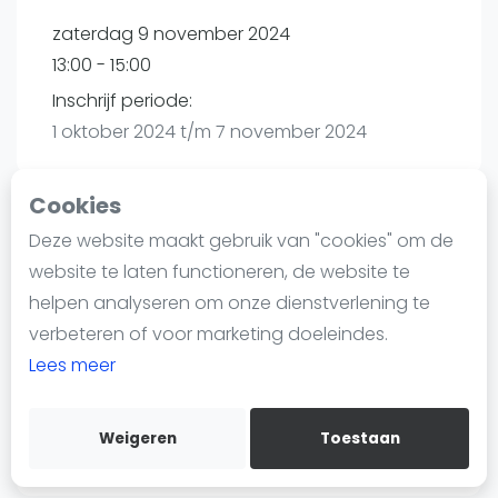
Nieuws
zaterdag 9 november 2024
Blog artikelen
13:00 - 15:00
Vragen over padel
Inschrijf periode:
Padelgear
1 oktober 2024 t/m 7 november 2024
Overige
Ranglijsten
Cookies
Informatie
Deze website maakt gebruik van "cookies" om de
Playtomic
Over ons
website te laten functioneren, de website te
Contact
helpen analyseren om onze dienstverlening te
Padel Mate Club - Amstelveen | Amstelveen
Adverteren
verbeteren of voor marketing doeleindes.
Grutterij 1
Insights
Lees meer
1185 ZT
Amstelveen
Zoek en boek
Routebeschrijving
playtomic.io
Weigeren
Toestaan
WhatsApp
Join WhatsApp Community